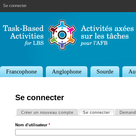
Jump to navigation
Se connecter
S
Francophone
Anglophone
Sourde
Au
e
c
Se connecter
t
i
Onglets principaux
Créer un nouveau compte
Se connecter
(onglet actif
Demande
o
Nom d'utilisateur
*
n