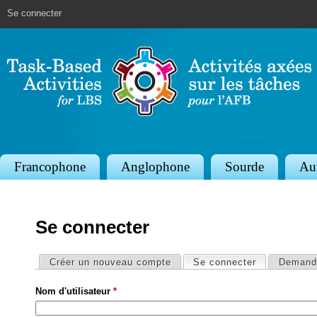
Jump to navigation
Se connecter
S
Francophone
Anglophone
Sourde
Au
e
c
Se connecter
t
i
Onglets principaux
Créer un nouveau compte
Se connecter
(onglet actif
Demande
o
Nom d'utilisateur
*
n